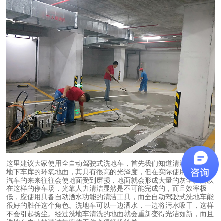
这里建议大家使用全自动驾驶式洗地车，首先我们知道清洁的场所是
地下车库的环氧地面，其具有很高的光泽度，但在实际使用过程中，
汽车的来来往往会使地面受到磨损，地面就会形成大量的灰尘。所以
在这样的停车场，光靠人力清洁显然是不可能完成的，而且效率极
低，应使用具备自动洒水功能的清洁工具，而全自动驾驶式洗地车能
很好的胜任这个角色。洗地车可以一边洒水，一边将污水吸干，这样
不会引起扬尘。经过洗地车清洗的地面就会重新变得光洁如新，而且