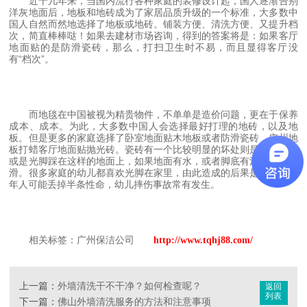
近十几年来，当国内流行各种家庭的装修设计起，国人逐渐告别
洋灰地面后，地板和地砖成为了家居品质升级的一个标准，大多数中
国人自然而然地选择了地板或地砖。铺装方便、清洗方便、又提升档
次，简直棒棒哒！如果去建材市场咨询，得到的答案将是：如果客厅
地面贴的是防滑瓷砖，那么，打扫卫生时不易，而且显得客厅没
有“档次”。
而地毯在中国被视为精贵物件，不单单是造价问题，更在于保养
成本、成本。为此，大多数中国人会选择最好打理的地砖，以及地
板。但是更多的家庭选择了卧室地面贴木地板或者防滑瓷砖，广州地
板打蜡客厅地面贴抛光砖。瓷砖有一个比较明显的坏处则是，穿拖鞋
或是光脚踩在这样的地面上，如果地面有水，或者脚底有汗水，则很
滑。很多家庭的幼儿都喜欢光脚在家里，由此造成的后果是，有的老
年人可能丢掉半条性命，幼儿摔伤事故常有发生。
相关标签：广州保洁公司
http://www.tqhj88.com/
上一篇：
外墙清洗干不干净？如何检查呢？
返回
列表
下一篇：
佛山外墙清洗服务的方法和注意事项