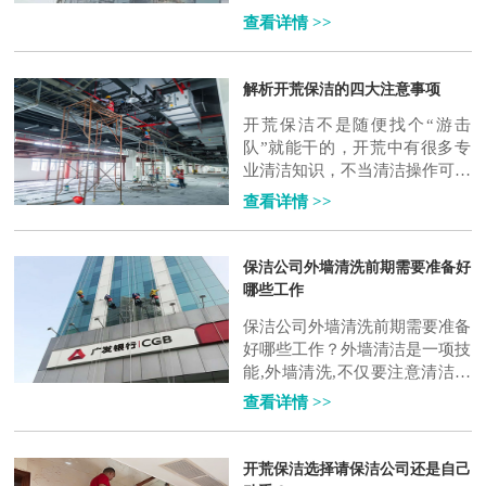
到腻子进行涂装，但是很多时候
查看详情 >>
会出现裂纹，下面佛山高空滑板
作业来说..
解析开荒保洁的四大注意事项
开荒保洁不是随便找个“游击
队”就能干的，开荒中有很多专
业清洁知识，不当清洁操作可能
损坏装饰材料。下面天强保洁就
查看详情 >>
和大家说下开荒保洁的四大注
意..
保洁公司外墙清洗前期需要准备好
哪些工作
保洁公司外墙清洗前期需要准备
好哪些工作？外墙清洁是一项技
能,外墙清洗,不仅要注意清洁技
术,更要注意安全,只有掌握一定
查看详情 >>
的外墙清洗技术和技巧,才能做
到尽善尽美..
开荒保洁选择请保洁公司还是自己