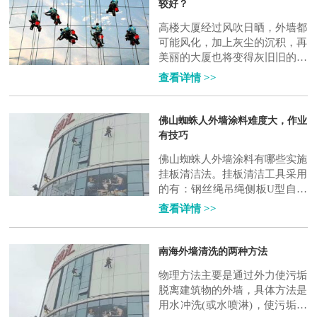
较好？
高楼大厦经过风吹日晒，外墙都
可能风化，加上灰尘的沉积，再
美丽的大厦也将变得灰旧旧的，
从远处看上去，好像一幢旧的大
查看详情 >>
厦或办公楼，也给城市增加了灰
色，给企..
佛山蜘蛛人外墙涂料难度大，作业
有技巧
佛山蜘蛛人外墙涂料有哪些实施
挂板清洁法。挂板清洁工具采用
的有：钢丝绳吊绳侧板U型自锁
安全带扣蟹。具体工作方法还得
查看详情 >>
咨询高空作业工作人员呐！ 商
业文明社会..
南海外墙清洗的两种方法
物理方法主要是通过外力使污垢
脱离建筑物的外墙，具体方法是
用水冲洗(或水喷淋)，使污垢疏