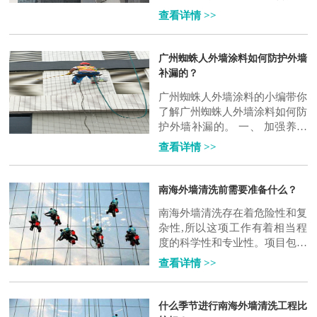
拆除等都属于高空功课范畴，也
查看详情 >>
是清洗公司常项服务。 建筑物
靠外墙、..
广州蜘蛛人外墙涂料如何防护外墙
补漏的？
广州蜘蛛人外墙涂料的小编带你
了解广州蜘蛛人外墙涂料如何防
护外墙补漏的。 一、 加强养护
1.混凝土的养护在浇筑后采用覆
查看详情 >>
盖、洒水、喷雾剂或用薄膜保湿
等措施..
南海外墙清洗前需要准备什么？
南海外墙清洗存在着危险性和复
杂性,所以这项工作有着相当程
度的科学性和专业性。项目包括
玻璃幕墙、玻璃窗、石材、涂
查看详情 >>
料、瓷砖、条砖、阳光棚、铝塑
板以及特种材..
什么季节进行南海外墙清洗工程比