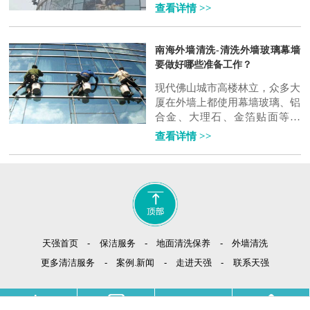
软、剥离、融化，后面再用水冲
查看详情 >>
洗干净。该方法主要有于釉面
砖、水涮石..
南海外墙清洗-清洗外墙玻璃幕墙
要做好哪些准备工作？
现代佛山城市高楼林立，众多大
厦在外墙上都使用幕墙玻璃、铝
合金、大理石、金箔贴面等建
材，显得豪华气派、光彩夺目。
查看详情 >>
大厦的清洁就如同人的外表，数
月不洗，蓬..
-
-
-
天强首页
保洁服务
地面清洗保养
外墙清洗
-
-
-
更多清洁服务
案例.新闻
走进天强
联系天强