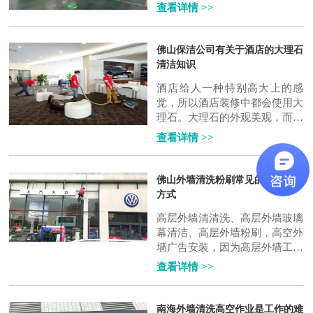
等需要进行清洁时，不知道怎么
查看详情 >>
选择保洁公司?下面天强保洁就
和大家说下选..
佛山保洁公司有关于酒店的大理石
清洁知识
酒店给人一种特别高大上的感
觉，所以酒店装修中都会使用大
理石。大理石的外观美观，而且
清洗很容易，所以现在广泛的使
查看详情 >>
用于酒店装修中。但是酒店大理
石保养方法..
佛山外墙清洗粉刷常见的几种清洁
方式
高层外墙清清洗、高层外墙玻璃
幕清洁、高层外墙粉刷，高空外
墙广告安装，因为高层外墙工程
存在着危险性和复杂性，所以这
查看详情 >>
项工作以是有着相当程度的科学
性和专注..
南海外墙清洗高空作业是工作的难