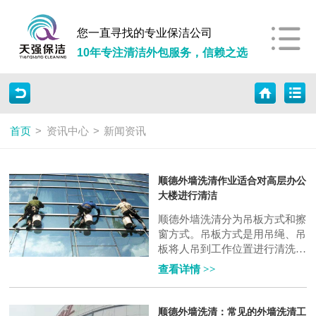
您一直寻找的专业保洁公司
10年专注清洁外包服务，信赖之选
首页
>
资讯中心
>
新闻资讯
顺德外墙洗清作业适合对高层办公
大楼进行清洁
顺德外墙洗清分为吊板方式和擦
窗方式。吊板方式是用吊绳、吊
板将人吊到工作位置进行清洗。
这种型式比较简单，成本也低，
查看详情 >>
只要工人身体素质好、绳子连接
牢固就可..
顺德外墙洗清：常见的外墙洗清工