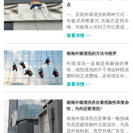
点
一、目前外墙清洗有两种方式：
吊板式和擦窗式 吊板式是用吊
绳、吊板将人吊到工作位置进行
清洗。这种方式比较简单，成本
查看详情 >>
也低，只要工人身体素质好、绳
子连接牢固..
南海外墙清洗的方法与程序
外墙清洗一直都是很麻烦的事
情，就怕清洗的不干净这样既浪
费时间又浪费钱，还有现在外墙
清洗的种类也比较多，有清洗外
查看详情 >>
墙玻璃、外墙墙面等种类特别的
多，清洗起..
南海外墙清洗存在着危险性和复杂
性，为何还要清洗?
南海外墙清洗注意事项一般指城
市高层建筑物外立面清洗，与高
层外墙粉刷，高空外墙广告安装