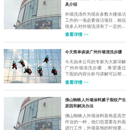
具介绍
外墙洗清作为现在多数大楼保洁
工作的一项必要保洁项目，相信
很多人对外墙洗清有了一定的了
解。然而对于外墙洗清时所用到
查看详情 >>
的工具具体有哪些，相信非专业
人士对这..
今天简单谈谈广州外墙清洗步骤
今天由本公司的专家为大家详解
广州外墙清洗步骤 ，希望通过
下面的内容分析与讲解可以帮助
到各位对公司产品不是很了解但
查看详情 >>
有意向公司产品的朋友及对这个
行业的需求..
佛山蜘蛛人外墙涂料腻子裂纹产生
原因和解决办法
佛山蜘蛛人外墙涂料装饰是高空
作业的一种，他们也需要在外面
进行工作，外墙装饰的时候要用